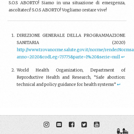
S.O.S ABORTO! Siamo in una situazione di emergenza,
ascoltateci! S.O.S ABORTO! Vogliamo restare vive!
DIREZIONE GENERALE DELLA PROGRAMMAZIONE
SANITARIA (2020)
http://www.trovanorme.salute.gov.it/norme/renderNorms
anno=2020&codLeg=73775&parte=1%20&serie=null
↩︎
World Health Organization, Department of
Reproductive Health and Research, “Safe abortion:
technical and policy guidance for health systems”
↩︎