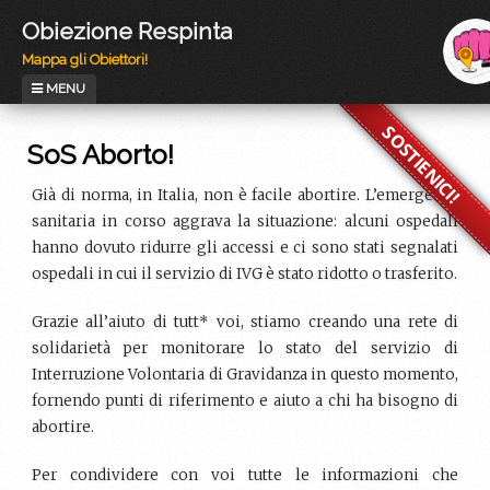
Chi Siamo
FAQ
Contatti
Articoli
Obiezione Respinta
Eventi & Stampa
Grafica
Sostienici
Mappa gli Obiettori!
MENU
SoS Aborto!
Già di norma, in Italia, non è facile abortire. L’emergenza
sanitaria in corso aggrava la situazione: alcuni ospedali
hanno dovuto ridurre gli accessi e ci sono stati segnalati
ospedali in cui il servizio di IVG è stato ridotto o trasferito.
Grazie all’aiuto di tutt* voi, stiamo creando una rete di
solidarietà per monitorare lo stato del servizio di
Interruzione Volontaria di Gravidanza in questo momento,
fornendo punti di riferimento e aiuto a chi ha bisogno di
abortire.
Per condividere con voi tutte le informazioni che